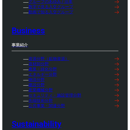
グループのあゆみ / 沿革
数字で見る入交グループ
動画で知る入交グループ
Business
事業紹介
資源分野（鉱物資源）
資材卸分野
農業・緑化分野
エネルギー分野
物流分野
建設分野
産業機械分野
セキュリティ・施設管理分野
先端技術分野
公共事業・関連分野
Sustainability