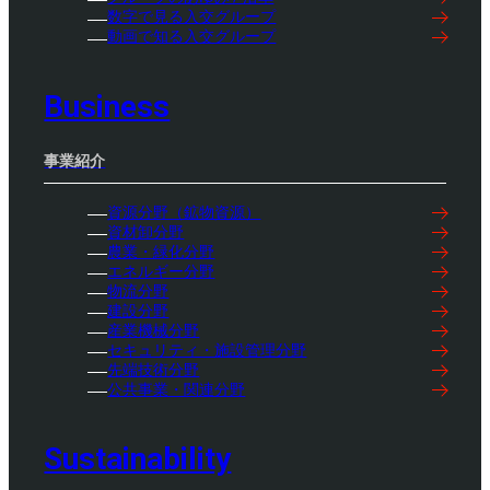
数字で見る入交グループ
動画で知る入交グループ
Business
事業紹介
資源分野（鉱物資源）
資材卸分野
農業・緑化分野
エネルギー分野
物流分野
建設分野
産業機械分野
セキュリティ・施設管理分野
先端技術分野
公共事業・関連分野
Sustainability