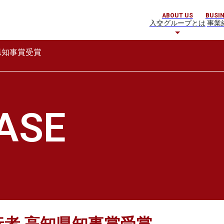
ABOUT US
BUSI
入交グループとは
事業
県知事賞受賞
ASE
者 高知県知事賞受賞