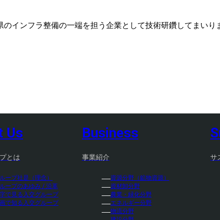
県のインフラ整備の一端を担う企業として技術研鑽してまいり
t Us
Business
S
プとは
事業紹介
サ
ループ社是（理念）
資源分野（鉱物資源）
ループのあゆみ / 沿革
資材卸分野
字で見る入交グループ
農業・緑化分野
画で知る入交グループ
エネルギー分野
物流分野
建設分野