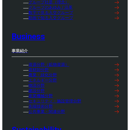
グループ社是（理念）
グループのあゆみ / 沿革
数字で見る入交グループ
動画で知る入交グループ
Business
事業紹介
資源分野（鉱物資源）
資材卸分野
農業・緑化分野
エネルギー分野
物流分野
建設分野
産業機械分野
セキュリティ・施設管理分野
先端技術分野
公共事業・関連分野
Sustainability