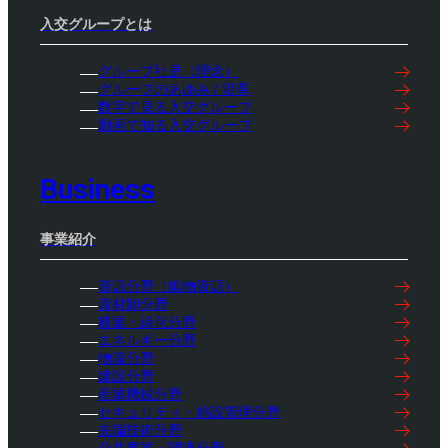
入交グループとは
グループ社是（理念）
グループのあゆみ / 沿革
数字で見る入交グループ
動画で知る入交グループ
Business
事業紹介
資源分野（鉱物資源）
資材卸分野
農業・緑化分野
エネルギー分野
物流分野
建設分野
産業機械分野
セキュリティ・施設管理分野
先端技術分野
公共事業・関連分野