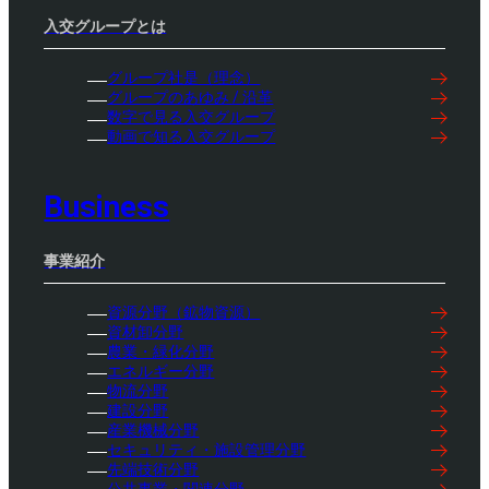
入交グループとは
グループ社是（理念）
グループのあゆみ / 沿革
数字で見る入交グループ
動画で知る入交グループ
Business
事業紹介
資源分野（鉱物資源）
資材卸分野
農業・緑化分野
エネルギー分野
物流分野
建設分野
産業機械分野
セキュリティ・施設管理分野
先端技術分野
公共事業・関連分野