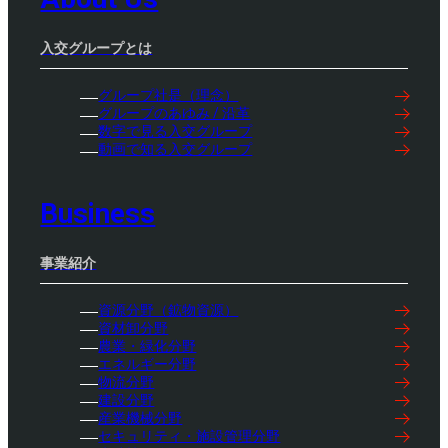
入交グループとは
グループ社是（理念）
グループのあゆみ / 沿革
数字で見る入交グループ
動画で知る入交グループ
Business
事業紹介
資源分野（鉱物資源）
資材卸分野
農業・緑化分野
エネルギー分野
物流分野
建設分野
産業機械分野
セキュリティ・施設管理分野