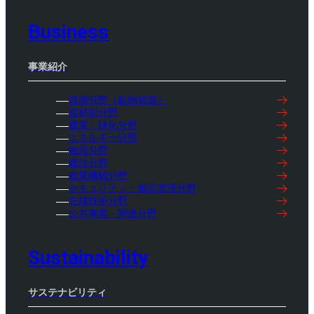
Business
事業紹介
資源分野（鉱物資源）
資材卸分野
農業・緑化分野
エネルギー分野
物流分野
建設分野
産業機械分野
セキュリティ・施設管理分野
先端技術分野
公共事業・関連分野
Sustainability
サステナビリティ