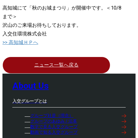
高知城にて「秋のお城まつり」が開催中です。＜10/8
まで＞
沢山のご来場お待ちしております。
入交住環境株式会社
>> 高知城ＨＰへ
ニュース一覧へ戻る
About Us
入交グループとは
グループ社是（理念）
グループのあゆみ / 沿革
数字で見る入交グループ
動画で知る入交グループ