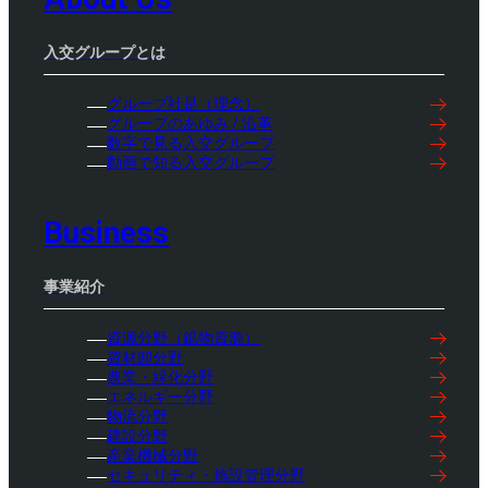
入交グループとは
グループ社是（理念）
グループのあゆみ / 沿革
数字で見る入交グループ
動画で知る入交グループ
Business
事業紹介
資源分野（鉱物資源）
資材卸分野
農業・緑化分野
エネルギー分野
物流分野
建設分野
産業機械分野
セキュリティ・施設管理分野