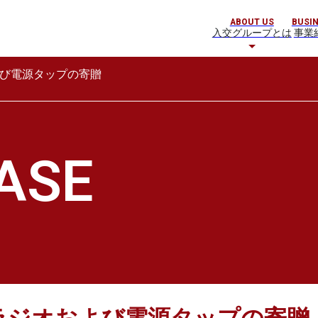
ABOUT US
BUSI
入交グループとは
事業
び電源タップの寄贈
ASE
ラジオおよび電源タップの寄贈