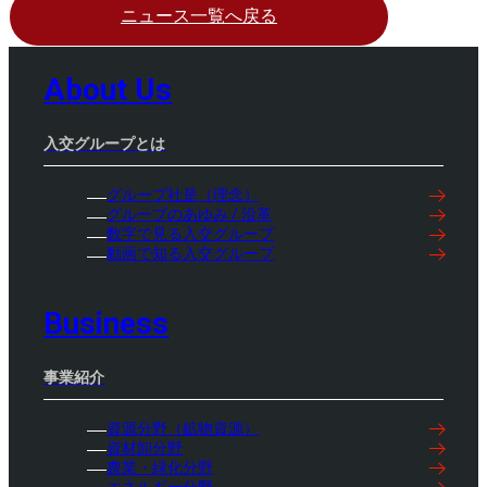
ニュース一覧へ戻る
About Us
入交グループとは
グループ社是（理念）
グループのあゆみ / 沿革
数字で見る入交グループ
動画で知る入交グループ
Business
事業紹介
資源分野（鉱物資源）
資材卸分野
農業・緑化分野
エネルギー分野