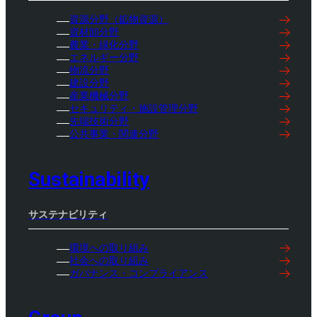
資源分野（鉱物資源）
資材卸分野
農業・緑化分野
エネルギー分野
物流分野
建設分野
産業機械分野
セキュリティ・施設管理分野
先端技術分野
公共事業・関連分野
Sustainability
サステナビリティ
環境への取り組み
社会への取り組み
ガバナンス・コンプライアンス