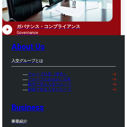
ガバナンス・コンプライアンス
Governance
About Us
入交グループとは
グループ社是（理念）
グループのあゆみ / 沿革
数字で見る入交グループ
動画で知る入交グループ
Business
事業紹介