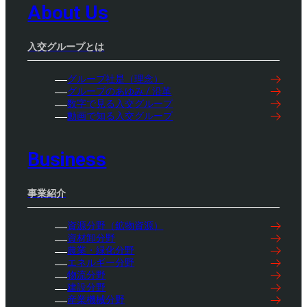
About Us
入交グループとは
グループ社是（理念）
グループのあゆみ / 沿革
数字で見る入交グループ
動画で知る入交グループ
Business
事業紹介
資源分野（鉱物資源）
資材卸分野
農業・緑化分野
エネルギー分野
物流分野
建設分野
産業機械分野